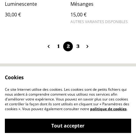
Luminescente
Mésanges
30,00 €
15,00 €
AUTRES VARIANTES DISPONIBLES
1
2
3
Cookies
Contactez-moi
Conditions légales
Politique de
Politique des cookies
Ce site Internet utilise des cookies. Les cookies sont de petits fichiers qui
confidentialité
nous aident à comprendre comment vous utilisez nos services afin
d'améliorer votre expérience. Vous pouvez en savoir plus sur ces cookies
et contrôler la façon dont ils sont utilisés en cliquant sur « Paramètres des
cookies ». Vous pouvez également consulter notre
politique de cookies
.
Tout accepter
©
2026
GKarine