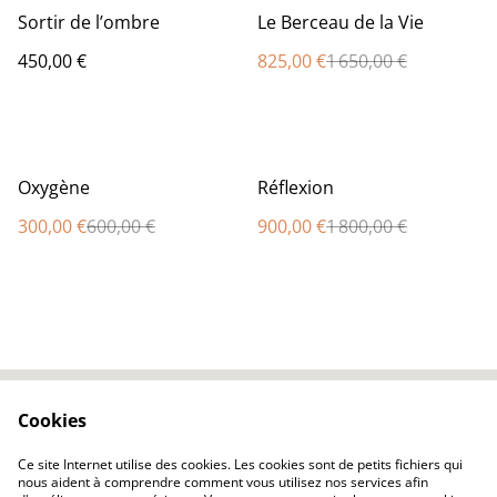
%
Sortir de l’ombre
Le Berceau de la Vie
450,00 €
825,00 €
1 650,00 €
%
%
Oxygène
Réflexion
300,00 €
600,00 €
900,00 €
1 800,00 €
Cookies
Contactez-moi
Conditions légales
Politique de
Politique des cookies
Ce site Internet utilise des cookies. Les cookies sont de petits fichiers qui
confidentialité
nous aident à comprendre comment vous utilisez nos services afin