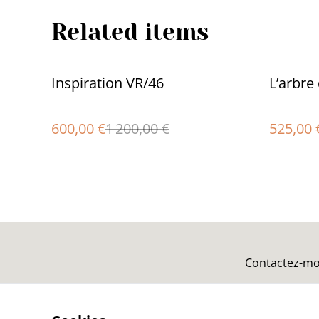
Related items
%
%
Inspiration VR/46
L’arbre
600,00 €
1 200,00 €
525,00 
Contactez-mo