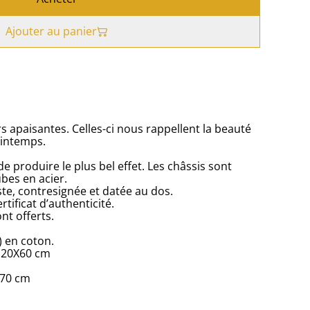
Ajouter au panier
s apaisantes. Celles-ci nous rappellent la beauté
rintemps.
e produire le plus bel effet. Les châssis sont
ubes en acier.
iste, contresignée et datée au dos.
ertificat d’authenticité.
ont offerts.
) en coton.
x 20X60 cm
x70 cm