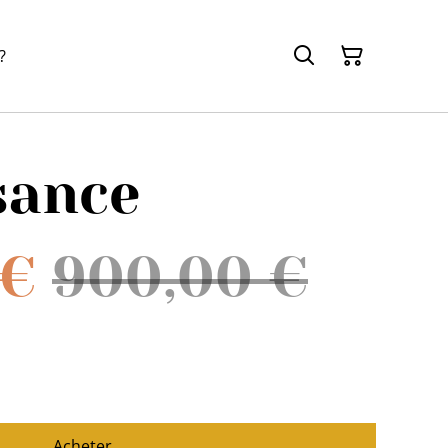
?
sance
 €
900,00 €
Acheter